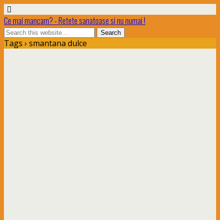
Ce mai mancam? - Retete sanatoase si nu numai !
Tags › smantana dulce