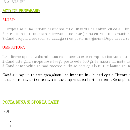
-3 ALBUSURI
MOD DE PREPARARE:
ALUAT:
1.Drojdia se pune intr-un castronas cu o lingurita de zahar, cu cele 3 lin
2.Intre timp intr-un castron frecam bine margarina cu zaharul, smantana
3.Cand drojdia a crescut, se adauga si ea peste margarina.Dupa aceea s
UMPLUTURA:
1.Se fierbe apa cu zaharul pana cand acesta este complet dizolvat si are
2.Cand este gata siropul,se adauga peste cele 500 gr.de nuca macinata 
3.Cand compozitia se mai raceste putin se adauga albusurile batute spu
Cand si umplutura este gata,aluatul se imparte in 5 bucati egale.Fiecare 
nuca, se ruleaza si se aseaza in tava tapetata cu hartie de copt.Se unge
POFTA BUNA SI SPOR LA GATIT!
Share: