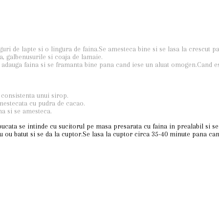
guri de lapte si o lingura de faina.Se amesteca bine si se lasa la crescut p
, galbenusurile si coaja de lamaie.
e adauga faina si se framanta bine pana cand iese un aluat omogen.Cand e
 consistenta unui sirop.
amestecata cu pudra de cacao.
ma si se amesteca.
bucata se intinde cu sucitorul pe masa presarata cu faina in prealabil si s
 cu ou batut si se da la cuptor.Se lasa la cuptor circa 35-40 minute pana c