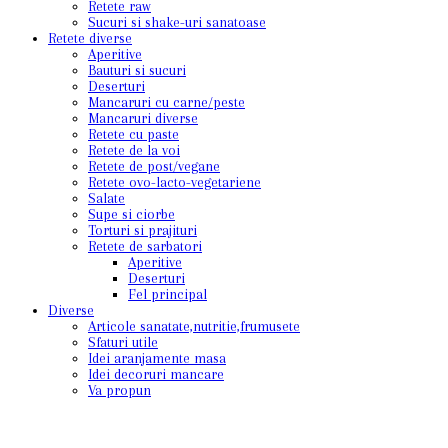
Retete raw
Sucuri si shake-uri sanatoase
Retete diverse
Aperitive
Bauturi si sucuri
Deserturi
Mancaruri cu carne/peste
Mancaruri diverse
Retete cu paste
Retete de la voi
Retete de post/vegane
Retete ovo-lacto-vegetariene
Salate
Supe si ciorbe
Torturi si prajituri
Retete de sarbatori
Aperitive
Deserturi
Fel principal
Diverse
Articole sanatate,nutritie,frumusete
Sfaturi utile
Idei aranjamente masa
Idei decoruri mancare
Va propun