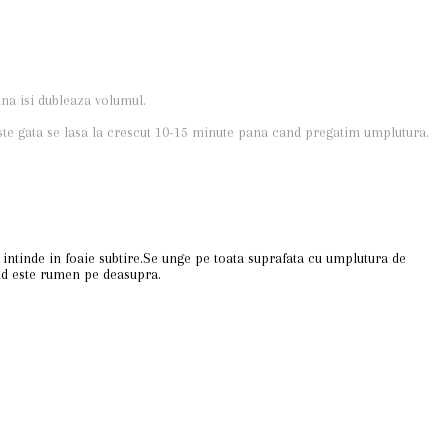
ana isi dubleaza volumul.
ste gata se lasa la crescut 10-15 minute pana cand pregatim umplutura.
e intinde in foaie subtire.Se unge pe toata suprafata cu umplutura de
and este rumen pe deasupra.