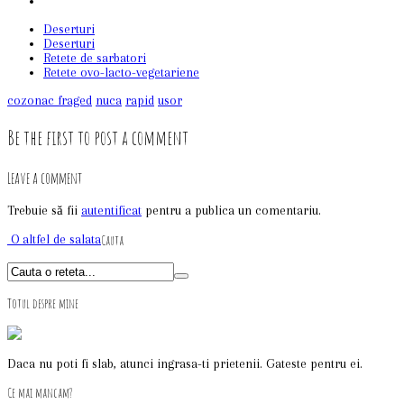
Deserturi
Deserturi
Retete de sarbatori
Retete ovo-lacto-vegetariene
cozonac fraged
nuca
rapid
usor
Be the first to post a comment
Leave a comment
Trebuie să fii
autentificat
pentru a publica un comentariu.
O altfel de salata
Cauta
Totul despre mine
Daca nu poti fi slab, atunci ingrasa-ti prietenii. Gateste pentru ei.
Ce mai mancam?