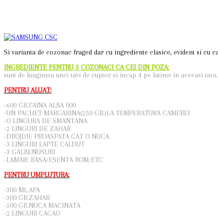
Si varianta de cozonac fraged dar cu ingrediente clasice, evident si cu ca
INGREDIENTE PENTRU 5 COZONACI CA CEI DIN POZA:
sunt de lungimea unei tavi de cuptor si incap 4 pe latime in aceeasi tava.
PENTRU ALUAT:
-600 GR.FAINA ALBA 000
-UN PACHET MARGARINA(250 GR.)LA TEMPERATURA CAMEREI
-O LINGURA DE SMANTANA
-2 LINGURI DE ZAHAR
-DROJDIE PROASPATA CAT O NUCA
-3 LINGURI LAPTE CALDUT
-3 GALBENUSURI
-LAMAIE RASA/ESENTA ROM/ETC
PENTRU UMPLUTURA:
-300 ML.APA
-300 GR.ZAHAR
-500 GR.NUCA MACINATA
-2 LINGURI CACAO