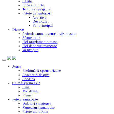
Salate
Supe si ciorbe
Torturi si prajituri
Retete de sarbatori
Aperitive
Deserturi
Fel principal
Diverse
Articole sanatate,nutritie,frumusete
Sfaturi utile
Idei aranjamente masa
Idei decoruri mancare
Va propun
Acasa
Reclamă & sponsorizare
Contact & despre
Cookies
Ce mai gatim azi?
Cina
Mic dejun
Pranz
Retete sanatoase
Dulciuri sanatoase
Mancaruri sanatoase
Retete dieta Rina