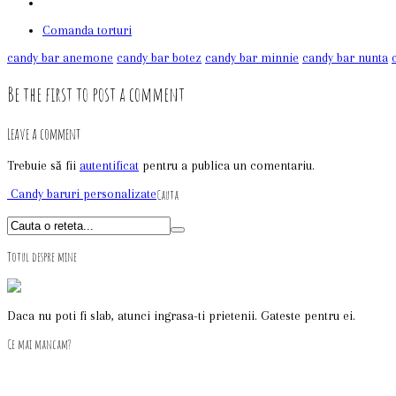
Comanda torturi
candy bar anemone
candy bar botez
candy bar minnie
candy bar nunta
Be the first to post a comment
Leave a comment
Trebuie să fii
autentificat
pentru a publica un comentariu.
Candy baruri personalizate
Cauta
Totul despre mine
Daca nu poti fi slab, atunci ingrasa-ti prietenii. Gateste pentru ei.
Ce mai mancam?