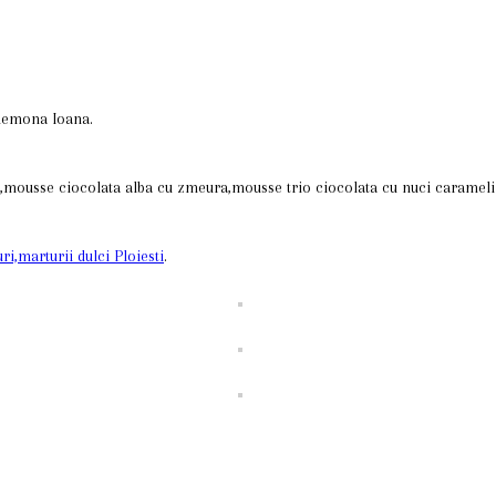
Anemona Ioana.
lce,mousse ciocolata alba cu zmeura,mousse trio ciocolata cu nuci caramel
ri,marturii dulci Ploiesti
.