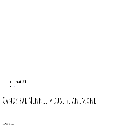
mai
31
0
Candy bar Minnie Mouse si anemone
Ionela