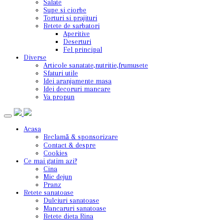
Salate
Supe si ciorbe
Torturi si prajituri
Retete de sarbatori
Aperitive
Deserturi
Fel principal
Diverse
Articole sanatate,nutritie,frumusete
Sfaturi utile
Idei aranjamente masa
Idei decoruri mancare
Va propun
Acasa
Reclamă & sponsorizare
Contact & despre
Cookies
Ce mai gatim azi?
Cina
Mic dejun
Pranz
Retete sanatoase
Dulciuri sanatoase
Mancaruri sanatoase
Retete dieta Rina