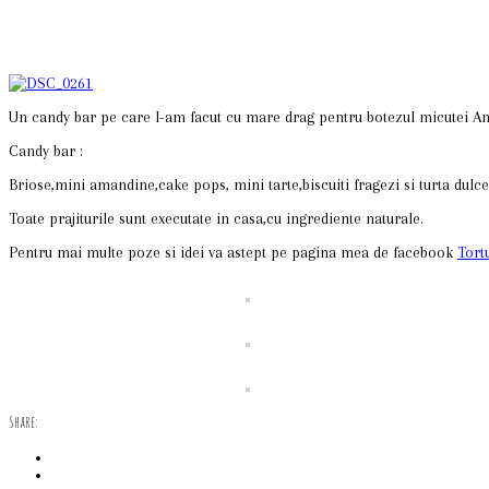
Un candy bar pe care l-am facut cu mare drag pentru botezul micutei 
Candy bar :
Briose,mini amandine,cake pops, mini tarte,biscuiti fragezi si turta du
Toate prajiturile sunt executate in casa,cu ingrediente naturale.
Pentru mai multe poze si idei va astept pe pagina mea de facebook
Tortu
Share: