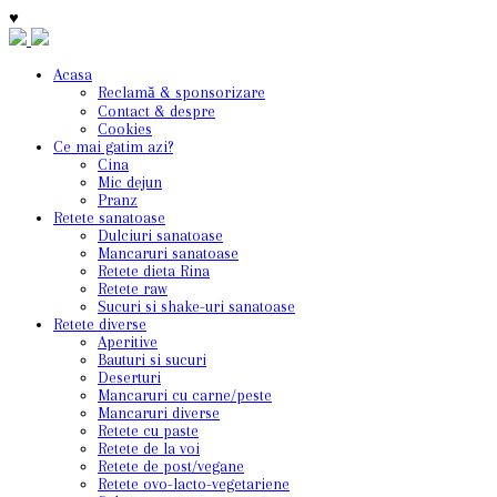
♥
Acasa
Reclamă & sponsorizare
Contact & despre
Cookies
Ce mai gatim azi?
Cina
Mic dejun
Pranz
Retete sanatoase
Dulciuri sanatoase
Mancaruri sanatoase
Retete dieta Rina
Retete raw
Sucuri si shake-uri sanatoase
Retete diverse
Aperitive
Bauturi si sucuri
Deserturi
Mancaruri cu carne/peste
Mancaruri diverse
Retete cu paste
Retete de la voi
Retete de post/vegane
Retete ovo-lacto-vegetariene