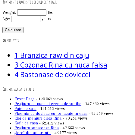
How many calories you should eat a day.
Weight:
lbs.
Age:
years
Recent posts
1
Branzica raw din caju
3
Cozonac Rina cu nuca falsa
4
Bastonase de dovlecel
Cele mai accesate retete
Front Page
- 190.067 views
Prajitura cu nuca si crema de vanilie
- 147.382 views
Pate de soia
- 141.212 views
Placinta de dovleac cu foi facute in casa
- 92.269 views
Idei de meniuri dieta Rina
- 90.261 views
Kefir de casa
- 52.412 views
Prajitura sanatoasa Rina
- 47.553 views
„Icre” din amaranth
- 43.177 views