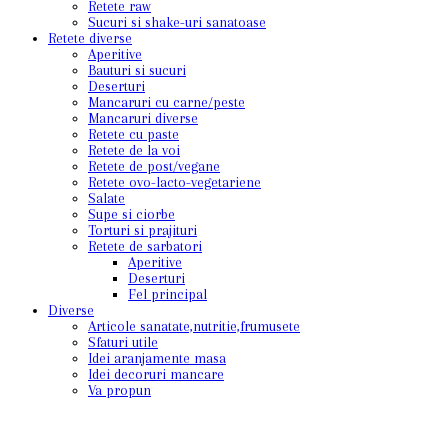
Retete raw
Sucuri si shake-uri sanatoase
Retete diverse
Aperitive
Bauturi si sucuri
Deserturi
Mancaruri cu carne/peste
Mancaruri diverse
Retete cu paste
Retete de la voi
Retete de post/vegane
Retete ovo-lacto-vegetariene
Salate
Supe si ciorbe
Torturi si prajituri
Retete de sarbatori
Aperitive
Deserturi
Fel principal
Diverse
Articole sanatate,nutritie,frumusete
Sfaturi utile
Idei aranjamente masa
Idei decoruri mancare
Va propun