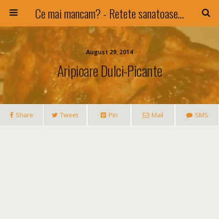
Ce mai mancam? - Retete sanatoase si nu numai !
August 29, 2014
Aripioare Dulci-Picante
Share
Tweet
Pin
Mail
SMS