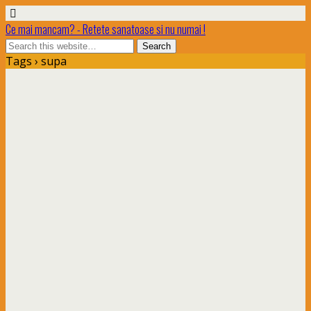
Ce mai mancam? - Retete sanatoase si nu numai !
Tags › supa