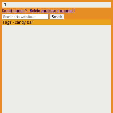
Ce mai mancam? - Retete sanatoase si nu numai !
Tags › candy bar