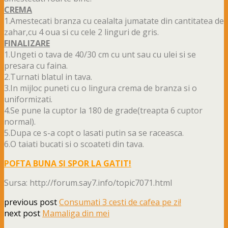
CREMA
1.Amestecati branza cu cealalta jumatate din cantitatea de
zahar,cu 4 oua si cu cele 2 linguri de gris.
FINALIZARE
1.Ungeti o tava de 40/30 cm cu unt sau cu ulei si se
presara cu faina.
2.Turnati blatul in tava.
3.In mijloc puneti cu o lingura crema de branza si o
uniformizati.
4.Se pune la cuptor la 180 de grade(treapta 6 cuptor
normal).
5.Dupa ce s-a copt o lasati putin sa se raceasca.
6.O taiati bucati si o scoateti din tava.
POFTA BUNA SI SPOR LA GATIT!
Sursa: http://forum.say7.info/topic7071.html
previous post
Consumati 3 cesti de cafea pe zi!
next post
Mamaliga din mei