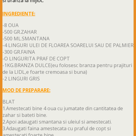
si branza la mijloc.
INGREDIENTE:
-8 OUA
-500 GR.ZAHAR
-500 ML.SMANTANA
-4 LINGURI ULEI DE FLOAREA SOARELUI SAU DE PALMIER
-300 GR.FAINA
-O LINGURITA PRAF DE COPT
-1KG.BRANZA DULCE(eu folosesc branza pentru prajituri
de la LIDL,e foarte cremoasa si buna)
-2 LINGURI GRIS
MOD DE PREPARARE:
BLAT
1.Amestecati bine 4 oua cu jumatate din cantitatea de
zahar si bateti bine.
2.Apoi adaugati smantana si uleiul si amestecati.
3.Adaugati faina amestecata cu praful de copt si
amestecati foarte bine.