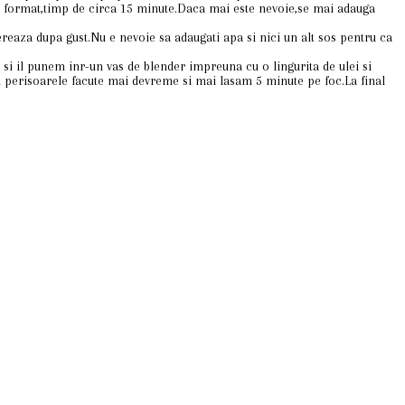
l format,timp de circa 15 minute.Daca mai este nevoie,se mai adauga
pereaza dupa gust.Nu e nevoie sa adaugati apa si nici un alt sos pentru ca
si il punem inr-un vas de blender impreuna cu o lingurita de ulei si
perisoarele facute mai devreme si mai lasam 5 minute pe foc.La final