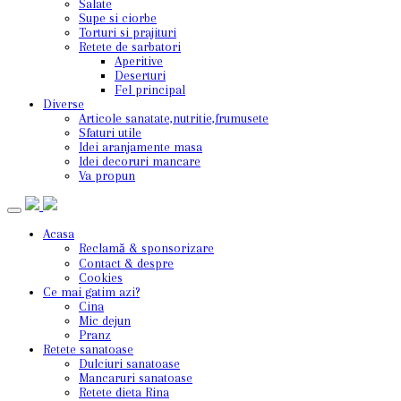
Salate
Supe si ciorbe
Torturi si prajituri
Retete de sarbatori
Aperitive
Deserturi
Fel principal
Diverse
Articole sanatate,nutritie,frumusete
Sfaturi utile
Idei aranjamente masa
Idei decoruri mancare
Va propun
Acasa
Reclamă & sponsorizare
Contact & despre
Cookies
Ce mai gatim azi?
Cina
Mic dejun
Pranz
Retete sanatoase
Dulciuri sanatoase
Mancaruri sanatoase
Retete dieta Rina