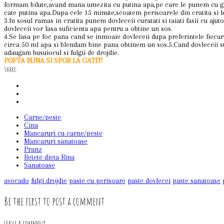
formam bilute,avand mana umezita cu putina apa,pe care le punem cu gri
cate putina apa.Dupa cele 15 minute,scoatem perisoarele din cratita si 
3.In sosul ramas in cratita punem dovleceii curatati si taiati fasii cu aj
dovleceii vor lasa suficienta apa pentru a obtine un sos.
4.Se lasa pe foc pana cand se inmoaie dovleceii dupa preferintele fiecar
circa 50 ml apa si blendam bine pana obtinem un sos.5.Cand dovleceii 
adaugam busuiocul si fulgii de drojdie.
POFTA BUNA SI SPOR LA GATIT!
Share:
Carne/peste
Cina
Mancaruri cu carne/peste
Mancaruri sanatoase
Pranz
Retete dieta Rina
Sanatoase
avocado
fulgi drojdie
paste cu perisoare
paste dovlecei
paste sanatoase
Be the first to post a comment
Leave a comment