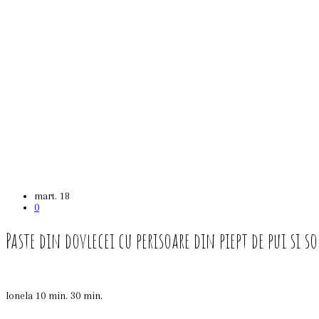
mart.
18
0
Paste din dovlecei cu perisoare din piept de pui si s
Ionela
10 min.
30 min.