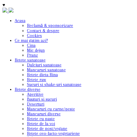
♥
Acasa
Reclamă & sponsorizare
Contact & despre
Cookies
Ce mai gatim azi?
Cina
Mic dejun
Pranz
Retete sanatoase
Dulciuri sanatoase
Mancaruri sanatoase
Retete dieta Rina
Retete raw
Sucuri si shake-uri sanatoase
Retete diverse
Aperitive
Bauturi si sucuri
Deserturi
Mancaruri cu carne/peste
Mancaruri diverse
Retete cu paste
Retete de la voi
Retete de post/vegane
Retete ovo-lacto-vegetariene