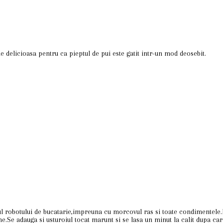
e delicioasa pentru ca pieptul de pui este gatit intr-un mod deosebit.
l robotului de bucatarie,impreuna cu morcovul ras si toate condimentele.I
ne.Se adauga si usturoiul tocat marunt si se lasa un minut la calit dupa c