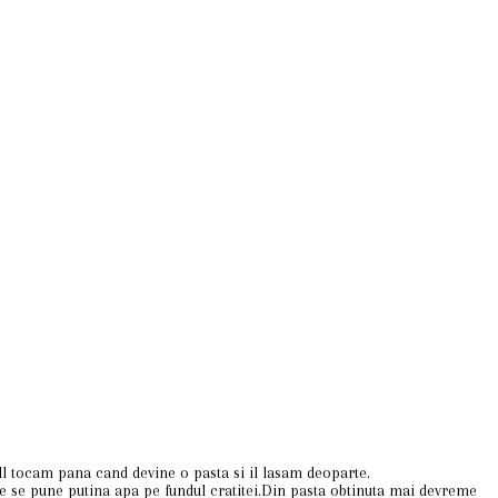
l tocam pana cand devine o pasta si il lasam deoparte.
are se pune putina apa pe fundul cratitei.Din pasta obtinuta mai devreme