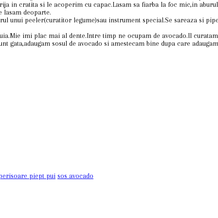
ja in cratita si le acoperim cu capac.Lasam sa fiarba la foc mic,in aburu
le lasam deoparte.
utorul unui peeler(curatitor legume)sau instrument special.Se sareaza si pi
uia.Mie imi plac mai al dente.Intre timp ne ocupam de avocado.Il curatam 
sunt gata,adaugam sosul de avocado si amestecam bine dupa care adaugam 
perisoare piept pui
sos avocado