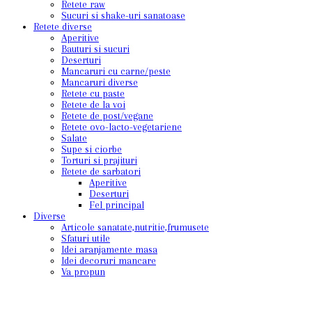
Retete raw
Sucuri si shake-uri sanatoase
Retete diverse
Aperitive
Bauturi si sucuri
Deserturi
Mancaruri cu carne/peste
Mancaruri diverse
Retete cu paste
Retete de la voi
Retete de post/vegane
Retete ovo-lacto-vegetariene
Salate
Supe si ciorbe
Torturi si prajituri
Retete de sarbatori
Aperitive
Deserturi
Fel principal
Diverse
Articole sanatate,nutritie,frumusete
Sfaturi utile
Idei aranjamente masa
Idei decoruri mancare
Va propun