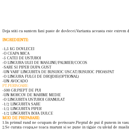
Deja stiti ca suntem fani paste de dovlecei.Varianta aceasta este extrem d
INGREDIENTE:
-1,5 KG DOVLECEI
-O CEAPA MICA
-5 CATEI DE USTUROI
-O LINGURA ULEI DE MASLINE/PALMIER/COCOS
-SARE SI PIPER DUPA GUST
-UN VARF LINGURITA DE BUSUIOC USCAT/BUSUIOC PROASPAT
-O LINGURA FULGI DE DROJDIE(OPTIONAL)
-UN AVOCADO
PT.PERISOARE:
-500 GR.PIEPT DE PUI
-UN MORCOV DE MARIME MEDIE
-O LINGURITA USTUROI GRANULAT
-1/2 LINGURITA SARE
-1/2 LINGURITA PIPER
-1/2 LINGURITA BOIA DULCE
MOD DE PREPARARE:
1.In primul rand ne ocupam de perisoare.Pieptul de pui il punem in vasu
2.Se curata ceapa,se toaca marunt si se pune in tigaie cu uleiul de masli