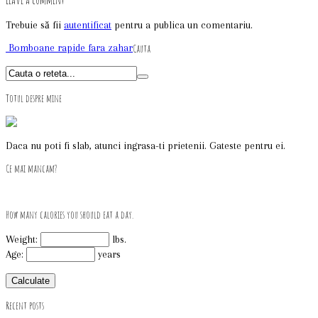
Trebuie să fii
autentificat
pentru a publica un comentariu.
Bomboane rapide fara zahar
Cauta
Totul despre mine
Daca nu poti fi slab, atunci ingrasa-ti prietenii. Gateste pentru ei.
Ce mai mancam?
How many calories you should eat a day.
Weight:
lbs.
Age:
years
Recent posts