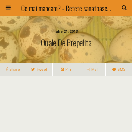
Ce mai mancam? - Retete sanatoase si nu numai !
Iulie 21, 2013
Ouale De Prepelita
Share
Tweet
Pin
Mail
SMS