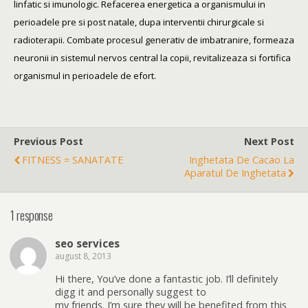
linfatic si imunologic. Refacerea energetica a organismului in
perioadele pre si post natale, dupa interventii chirurgicale si
radioterapii. Combate procesul generativ de imbatranire, formeaza
neuronii in sistemul nervos central la copii, revitalizeaza si fortifica
organismul in perioadele de efort.
Previous Post
Next Post
FITNESS = SANATATE
Inghetata De Cacao La
Aparatul De Inghetata
1 response
seo services
august 8, 2013
Hi there, You’ve done a fantastic job. I’ll definitely
digg it and personally suggest to
my friends. I’m sure they will be benefited from this