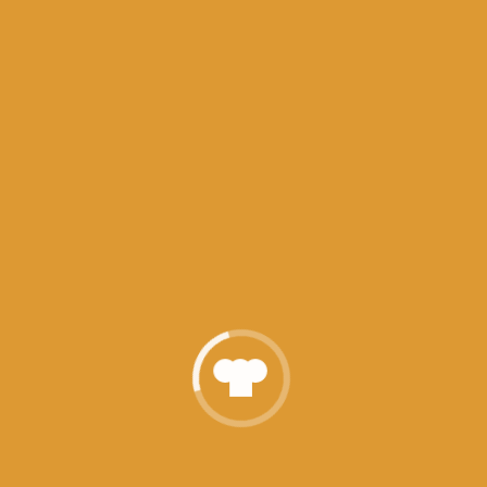
trebuie sa creasca.In apa calduta punem drojdia si zaharul,ame
 sarea dupa care adaugam putin cate putin amestecul de apa cu
tam pana cand aluatul nu se mai lipeste de maini.Lasam la cre
ura.Ceapa si usturoiul le curatam si le tocam marunt.Morcovul