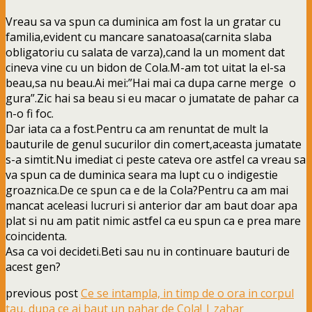
Vreau sa va spun ca duminica am fost la un gratar cu
familia,evident cu mancare sanatoasa(carnita slaba
obligatoriu cu salata de varza),cand la un moment dat
cineva vine cu un bidon de Cola.M-am tot uitat la el-sa
beau,sa nu beau.Ai mei:”Hai mai ca dupa carne merge o
gura”.Zic hai sa beau si eu macar o jumatate de pahar ca
n-o fi foc.
Dar iata ca a fost.Pentru ca am renuntat de mult la
bauturile de genul sucurilor din comert,aceasta jumatate
s-a simtit.Nu imediat ci peste cateva ore astfel ca vreau sa
va spun ca de duminica seara ma lupt cu o indigestie
groaznica.De ce spun ca e de la Cola?Pentru ca am mai
mancat aceleasi lucruri si anterior dar am baut doar apa
plat si nu am patit nimic astfel ca eu spun ca e prea mare
coincidenta.
Asa ca voi decideti.Beti sau nu in continuare bauturi de
acest gen?
previous post
Ce se intampla, in timp de o ora in corpul
tau, dupa ce ai baut un pahar de Cola! | zahar