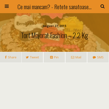
Ce mai mancam? - Retete sanatoase si nu numai !
August 27, 2015
Tort Majorat Fashion – 2.2 Kg
Share
Tweet
Pin
Mail
SMS