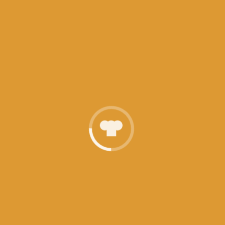
zicea...
Citeste
tot
AJITURI
Prajitura cu nuca si crema de vanil
Daca sunteti consumatori de nuci,ace
prajitura nu are cum sa nu va placa.I
crema de...