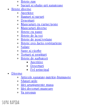
Retete raw
Sucuri si shake-uri sanatoase
Retete diverse
Aperitive
Bauturi si sucuri
Deserturi
Mancaruri cu carne/peste
Mancaruri diverse
Retete cu paste
Retete de la voi
Retete de post/vegane
Retete ovo-lacto-vegetariene
Salate
Supe si ciorbe
Torturi si prajituri
Retete de sarbatori
Aperitive
Deserturi
Fel principal
Diverse
Articole sanatate,nutritie,frumusete
Sfaturi utile
Idei aranjamente masa
Idei decoruri mancare
Va propun
supa rapida