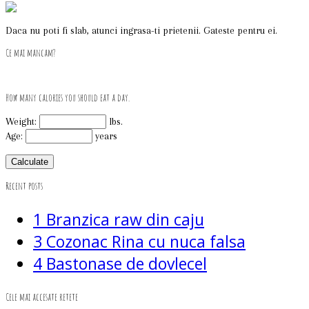
Daca nu poti fi slab, atunci ingrasa-ti prietenii. Gateste pentru ei.
Ce mai mancam?
How many calories you should eat a day.
Weight:
lbs.
Age:
years
Recent posts
1
Branzica raw din caju
3
Cozonac Rina cu nuca falsa
4
Bastonase de dovlecel
Cele mai accesate retete