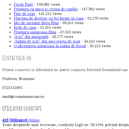
Front Page
- 190.081 views
Prajitura cu nuca si crema de vanilie
- 147.382 views
Pate de soia
- 141.212 views
Placinta de dovleac cu foi facute in casa
- 92.270 views
Idei de meniuri dieta Rina
- 90.261 views
Kefir de casa
- 52.415 views
Prajitura sanatoasa Rina
- 47.553 views
„Icre” din amaranth
- 43.177 views
„Salata de icre” din mei-reteta de post
- 36.625 views
O alternativa sanatoasa la salata de boeuf
- 36.215 views
Contacteaza-ne
Pentru comenzi si informatii ne puteti contacta folosind formularul sau 
Prahova, Romania
0725155095
mail@cemaimancam.ro
Utilizatori conectati
423 Utilizatori
Online
Toate drepturile sunt rezervate, conform Legii nr. 18/1996 privind dreptur