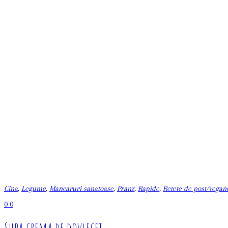
Cina
,
Legume
,
Mancaruri sanatoase
,
Pranz
,
Rapide
,
Retete de post/vegan
0
0
Supa crema de dovlecei