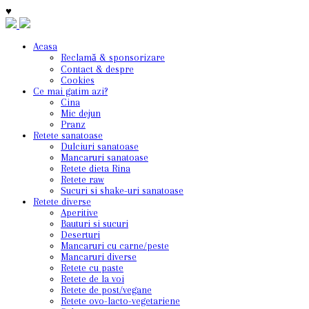
♥
Acasa
Reclamă & sponsorizare
Contact & despre
Cookies
Ce mai gatim azi?
Cina
Mic dejun
Pranz
Retete sanatoase
Dulciuri sanatoase
Mancaruri sanatoase
Retete dieta Rina
Retete raw
Sucuri si shake-uri sanatoase
Retete diverse
Aperitive
Bauturi si sucuri
Deserturi
Mancaruri cu carne/peste
Mancaruri diverse
Retete cu paste
Retete de la voi
Retete de post/vegane
Retete ovo-lacto-vegetariene