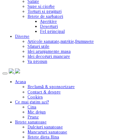
Salate
Supe si ciorbe
Torturi si prajituri
Retete de sarbatori
Aperitive
Deserturi
Fel principal
Diverse
Articole sanatate,nutritie,frumusete
Sfaturi utile
Idei aranjamente masa
Idei decoruri mancare
Va propun
Acasa
Reclamă & sponsorizare
Contact & despre
Cookies
Ce mai gatim azi?
Cina
Mic dejun
Pranz
Retete sanatoase
Dulciuri sanatoase
Mancaruri sanatoase
Retete dieta Rina