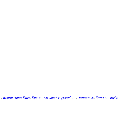
e
,
Retete dieta Rina
,
Retete ovo-lacto-vegetariene
,
Sanatoase
,
Supe si ciorbe