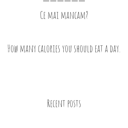
Ce mai mancam?
How many calories you should eat a day.
Recent posts