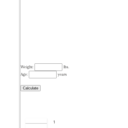
Weight:
lbs.
Age:
years
1