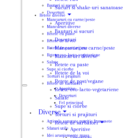
Bauturi si sucuri
Sucuri si shake-uri sanatoase
Deserturi
Retete diverse
Mancaruri cu carne/peste
Aperitive
Mancaruri diverse
Bauturi si sucuri
Retete cu paste
Deserturi
Retete de la voi
Mancaruri cu carne/peste
Retete de post/vegane
Retete ovo-lacto-vegetariene
Mancaruri diverse
Salate
Retete cu paste
Supe si ciorbe
Retete de la voi
Torturi si prajituri
Retete de post/vegane
Retete de sarbatori
Aperitive
Retete ovo-lacto-vegetariene
Deserturi
Salate
Fel principal
Supe si ciorbe
Diverse
Torturi si prajituri
Articole sanatate,nutritie,frumusete
Retete de sarbatori
Sfaturi utile
Aperitive
Idei aranjamente masa
Deserturi