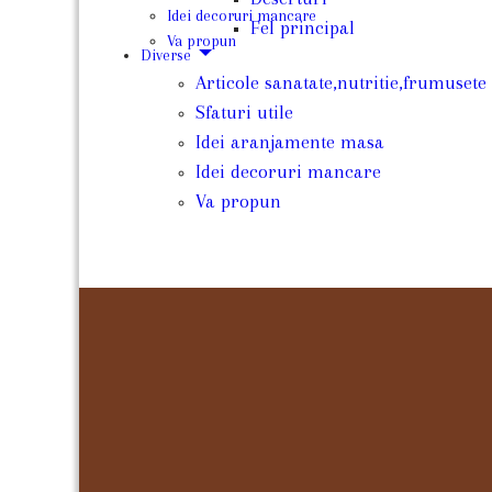
Idei decoruri mancare
Fel principal
Va propun
Diverse
Articole sanatate,nutritie,frumusete
Sfaturi utile
Idei aranjamente masa
Idei decoruri mancare
Va propun