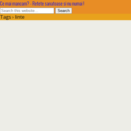
Ce mai mancam? - Retete sanatoase si nu numai !
Tags › linte