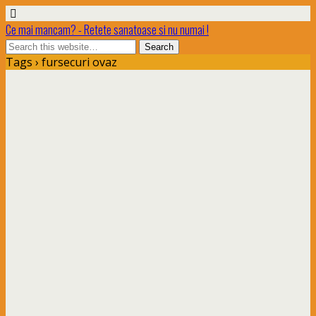
Ce mai mancam? - Retete sanatoase si nu numai !
Tags › fursecuri ovaz