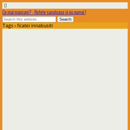
Ce mai mancam? - Retete sanatoase si nu numai !
Tags › ficatei innabusiti