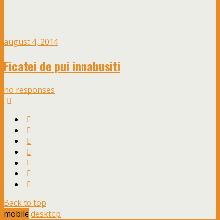
august 4, 2014
Ficatei de pui innabusiti
no responses
Back to top
mobile
desktop