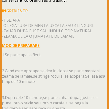
conservanti,coloranti sau alti aditivi.
INGREDIENTE:
-1,5L. APA
-O LEGATURA DE MENTA USCATA SAU 4 LINGURI
-ZAHAR DUPA GUST SAU INDULCITOR NATURAL
-ZEAMA DE LA O JUMATATE DE LAMAIE
MOD DE PREPARARE:
1.Se pune apa la fiert.
2.Cand este aproape sa dea in clocot se pune menta si
zeama de lamaie,se stinge focul si se acopera.Se lasa asa
timp de 10 minute.
3.Dupa cele 10 minute,se pune zahar dupa gust si se
pune intr-o sticla sau intr-o carafa si se baga la
frigider.Se serveste rece cu gheata.