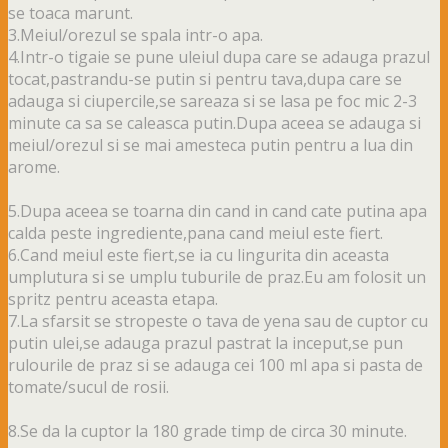
se toaca marunt.
3.Meiul/orezul se spala intr-o apa.
4.Intr-o tigaie se pune uleiul dupa care se adauga prazul
tocat,pastrandu-se putin si pentru tava,dupa care se
adauga si ciupercile,se sareaza si se lasa pe foc mic 2-3
minute ca sa se caleasca putin.Dupa aceea se adauga si
meiul/orezul si se mai amesteca putin pentru a lua din
arome.
5.Dupa aceea se toarna din cand in cand cate putina apa
calda peste ingrediente,pana cand meiul este fiert.
6.Cand meiul este fiert,se ia cu lingurita din aceasta
umplutura si se umplu tuburile de praz.Eu am folosit un
spritz pentru aceasta etapa.
7.La sfarsit se stropeste o tava de yena sau de cuptor cu
putin ulei,se adauga prazul pastrat la inceput,se pun
rulourile de praz si se adauga cei 100 ml apa si pasta de
tomate/sucul de rosii.
8.Se da la cuptor la 180 grade timp de circa 30 minute.