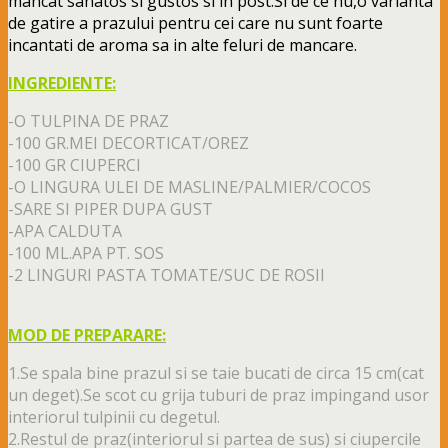
mancat sanatos si gustos si in post.Si de ce nu,o varianta
de gatire a prazului pentru cei care nu sunt foarte
incantati de aroma sa in alte feluri de mancare.
INGREDIENTE:
-O TULPINA DE PRAZ
-100 GR.MEI DECORTICAT/OREZ
-100 GR CIUPERCI
-O LINGURA ULEI DE MASLINE/PALMIER/COCOS
-SARE SI PIPER DUPA GUST
-APA CALDUTA
-100 ML.APA PT. SOS
-2 LINGURI PASTA TOMATE/SUC DE ROSII
MOD DE PREPARARE:
1.Se spala bine prazul si se taie bucati de circa 15 cm(cat
un deget).Se scot cu grija tuburi de praz impingand usor
interiorul tulpinii cu degetul.
2.Restul de praz(interiorul si partea de sus) si ciupercile