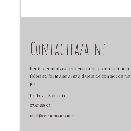
Contacteaza-ne
Pentru comenzi si informatii ne puteti contacta
folosind formularul sau datele de contact de ma
jos.
Prahova, Romania
0725155095
mail@cemaimancam.ro