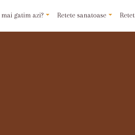
 mai gatim azi?
Retete sanatoase
Retet