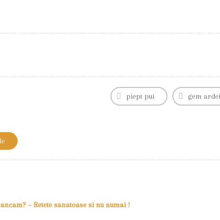
piept pui
gem ardei
de
 mancam? – Retete sanatoase si nu numai !