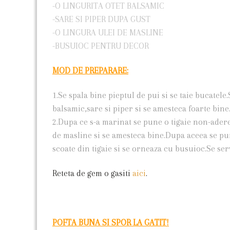
-O LINGURITA OTET BALSAMIC
-SARE SI PIPER DUPA GUST
-O LINGURA ULEI DE MASLINE
-BUSUIOC PENTRU DECOR
MOD DE PREPARARE:
1.Se spala bine pieptul de pui si se taie bucatel
balsamic,sare si piper si se amesteca foarte bine
2.Dupa ce s-a marinat se pune o tigaie non-adere
de masline si se amesteca bine.Dupa aceea se pune
scoate din tigaie si se orneaza cu busuioc.Se ser
Reteta de gem o gasiti
aici
.
POFTA BUNA SI SPOR LA GATIT!