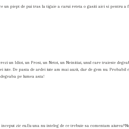
e un piept de pui tras la tigaie a carui reteta o gasiti aici si pentru a 
 crezi un Idiot, un Prost, un Netot, un Neinitiat, unul care traieste dege
 iute. De pasta de ardei iute am mai auzit, dar de gem nu. Probabil 
c degeaba pe lumea asta!
n inceput zic eu.Eu una nu inteleg de ce trebuie sa comentam aiurea?N