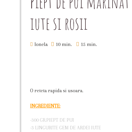
Piept de pui marinat
iute si rosii
Ionela
10 min.
15 min.
O reteta rapida si usoara.
INGREDIENTE:
-300 GR.PIEPT DE PUI
-3 LINGURITE GEM DE ARDEI IUTE