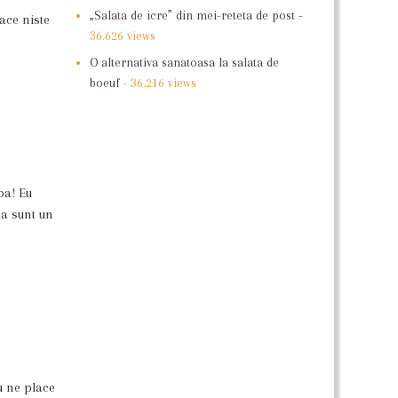
„Salata de icre” din mei-reteta de post
-
face niste
36.626 views
O alternativa sanatoasa la salata de
boeuf
- 36.216 views
aba! Eu
ca sunt un
u ne place