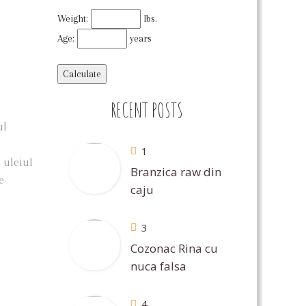
Weight:
lbs.
Age:
years
RECENT POSTS
ul
1
 uleiul
Branzica raw din
e
caju
3
Cozonac Rina cu
nuca falsa
4