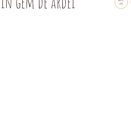
 in gem de ardei
SEPT.
10