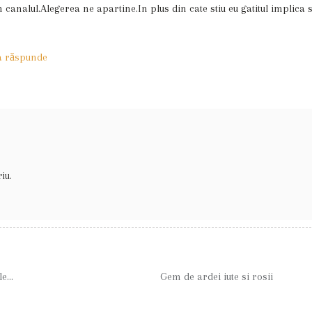
analul.Alegerea ne apartine.In plus din cate stiu eu gatitul implica s
 a răspunde
iu.
Sandvis cu tomate verzi si branza telemea
Gem de ardei iute si rosii