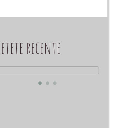
Retete recente
Branzica raw din caju