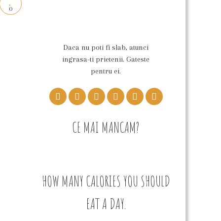
0
Daca nu poti fi slab, atunci
ingrasa-ti prietenii. Gateste
pentru ei.
CE MAI MANCAM?
HOW MANY CALORIES YOU SHOULD
EAT A DAY.