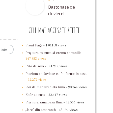
Bastonase de
dovlecel
CELE MAI ACCESATE RETETE
Front Page
- 190.108 views
 iute
Prajitura cu nuca si crema de vanilie
-
147.383 views
Pate de soia
- 141.212 views
Placinta de dovleac cu foi facute in casa
- 92.272 views
Idei de meniuri dieta Rina
- 90.264 views
Kefir de casa
- 52.417 views
Prajitura sanatoasa Rina
- 47.556 views
„Icre” din amaranth
- 43.177 views