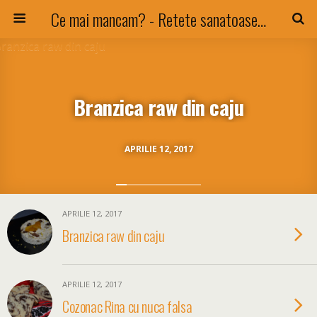
Ce mai mancam? - Retete sanatoase si nu numai !
Branzica raw din caju
APRILIE 12, 2017
APRILIE 12, 2017
Branzica raw din caju
APRILIE 12, 2017
Cozonac Rina cu nuca falsa