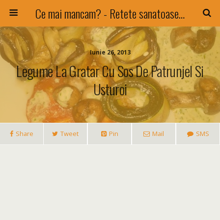
Ce mai mancam? - Retete sanatoase si nu numai !
Iunie 26, 2013
Legume La Gratar Cu Sos De Patrunjel Si
Usturoi
Share
Tweet
Pin
Mail
SMS