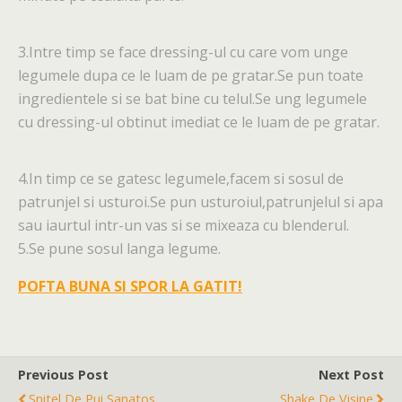
3.Intre timp se face dressing-ul cu care vom unge
legumele dupa ce le luam de pe gratar.Se pun toate
ingredientele si se bat bine cu telul.Se ung legumele
cu dressing-ul obtinut imediat ce le luam de pe gratar.
4.In timp ce se gatesc legumele,facem si sosul de
patrunjel si usturoi.Se pun usturoiul,patrunjelul si apa
sau iaurtul intr-un vas si
se mixeaza cu blenderul.
5.Se pune sosul langa legume.
POFTA BUNA SI SPOR LA GATIT!
Previous Post
Next Post
Snitel De Pui Sanatos
Shake De Visine