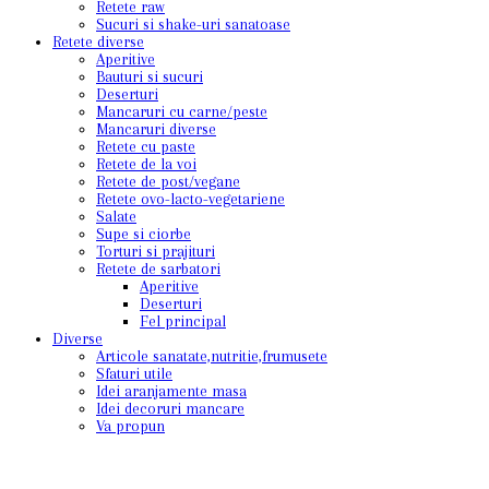
Retete raw
Sucuri si shake-uri sanatoase
Retete diverse
Aperitive
Bauturi si sucuri
Deserturi
Mancaruri cu carne/peste
Mancaruri diverse
Retete cu paste
Retete de la voi
Retete de post/vegane
Retete ovo-lacto-vegetariene
Salate
Supe si ciorbe
Torturi si prajituri
Retete de sarbatori
Aperitive
Deserturi
Fel principal
Diverse
Articole sanatate,nutritie,frumusete
Sfaturi utile
Idei aranjamente masa
Idei decoruri mancare
Va propun