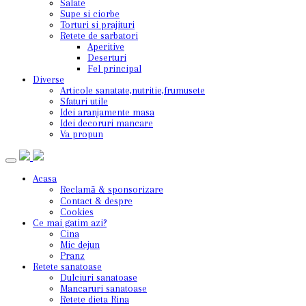
Salate
Supe si ciorbe
Torturi si prajituri
Retete de sarbatori
Aperitive
Deserturi
Fel principal
Diverse
Articole sanatate,nutritie,frumusete
Sfaturi utile
Idei aranjamente masa
Idei decoruri mancare
Va propun
Acasa
Reclamă & sponsorizare
Contact & despre
Cookies
Ce mai gatim azi?
Cina
Mic dejun
Pranz
Retete sanatoase
Dulciuri sanatoase
Mancaruri sanatoase
Retete dieta Rina