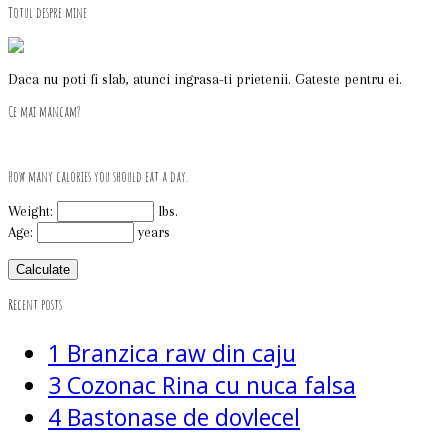
Totul despre mine
Daca nu poti fi slab, atunci ingrasa-ti prietenii. Gateste pentru ei.
Ce mai mancam?
How many calories you should eat a day.
Weight:
lbs.
Age:
years
Recent posts
1
Branzica raw din caju
3
Cozonac Rina cu nuca falsa
4
Bastonase de dovlecel