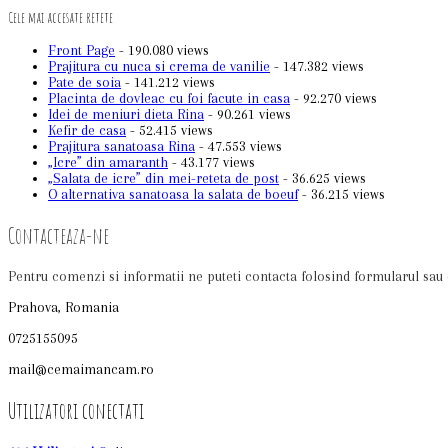
Cele mai accesate retete
Front Page
- 190.080 views
Prajitura cu nuca si crema de vanilie
- 147.382 views
Pate de soia
- 141.212 views
Placinta de dovleac cu foi facute in casa
- 92.270 views
Idei de meniuri dieta Rina
- 90.261 views
Kefir de casa
- 52.415 views
Prajitura sanatoasa Rina
- 47.553 views
„Icre” din amaranth
- 43.177 views
„Salata de icre” din mei-reteta de post
- 36.625 views
O alternativa sanatoasa la salata de boeuf
- 36.215 views
Contacteaza-ne
Pentru comenzi si informatii ne puteti contacta folosind formularul sau 
Prahova, Romania
0725155095
mail@cemaimancam.ro
Utilizatori conectati