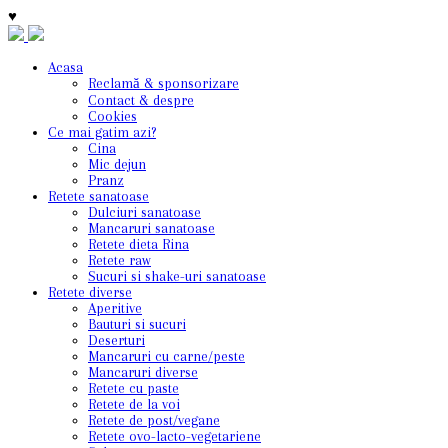
♥
Acasa
Reclamă & sponsorizare
Contact & despre
Cookies
Ce mai gatim azi?
Cina
Mic dejun
Pranz
Retete sanatoase
Dulciuri sanatoase
Mancaruri sanatoase
Retete dieta Rina
Retete raw
Sucuri si shake-uri sanatoase
Retete diverse
Aperitive
Bauturi si sucuri
Deserturi
Mancaruri cu carne/peste
Mancaruri diverse
Retete cu paste
Retete de la voi
Retete de post/vegane
Retete ovo-lacto-vegetariene