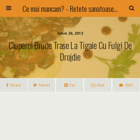
Ce mai mancam? - Retete sanatoase si nu numai !
Iunie 26, 2013
Ciuperci Brune Trase La Tigaie Cu Fulgi De
Drojdie
Share
Tweet
Pin
Mail
SMS