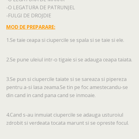
-O LEGATURA DE PATRUNJEL
-FULGI DE DROJDIE
MOD DE PREPARARE:
1.Se taie ceapa si ciupercile se spala si se taie si ele.
2.Se pune uleiul intr-o tigaie si se adauga ceapa taiata.
3.Se pun si ciupercile taiate si se sareaza si pipereza
pentru a-si lasa zeama.Se tin pe foc amestecandu-se
din cand in cand pana cand se inmoaie.
4.Cand s-au inmuiat ciupercile se adauga usturoiul
zdrobit si verdeata tocata marunt si se opreste focul.