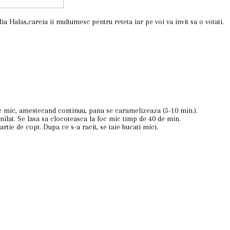
ia Halas,careia ii multumesc pentru reteta iar pe voi va invit sa o votati.
foc mic, amestecand continuu, pana se caramelizeaza (5-10 min.).
anilat. Se lasa sa clocoteasca la foc mic timp de 40 de min.
rtie de copt. Dupa ce s-a racit, se taie bucati mici.