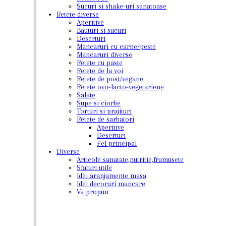
Sucuri si shake-uri sanatoase
Retete diverse
Aperitive
Bauturi si sucuri
Deserturi
Mancaruri cu carne/peste
Mancaruri diverse
Retete cu paste
Retete de la voi
Retete de post/vegane
Retete ovo-lacto-vegetariene
Salate
Supe si ciorbe
Torturi si prajituri
Retete de sarbatori
Aperitive
Deserturi
Fel principal
Diverse
Articole sanatate,nutritie,frumusete
Sfaturi utile
Idei aranjamente masa
Idei decoruri mancare
Va propun