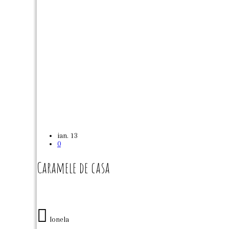
ian.
13
0
Caramele de casa
Ionela