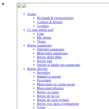
♥
Acasa
Reclamă & sponsorizare
Contact & despre
Cookies
Ce mai gatim azi?
Cina
Mic dejun
Pranz
Retete sanatoase
Dulciuri sanatoase
Mancaruri sanatoase
Retete dieta Rina
Retete raw
Sucuri si shake-uri sanatoase
Retete diverse
Aperitive
Bauturi si sucuri
Deserturi
Mancaruri cu carne/peste
Mancaruri diverse
Retete cu paste
Retete de la voi
Retete de post/vegane
Retete ovo-lacto-vegetariene
Salate