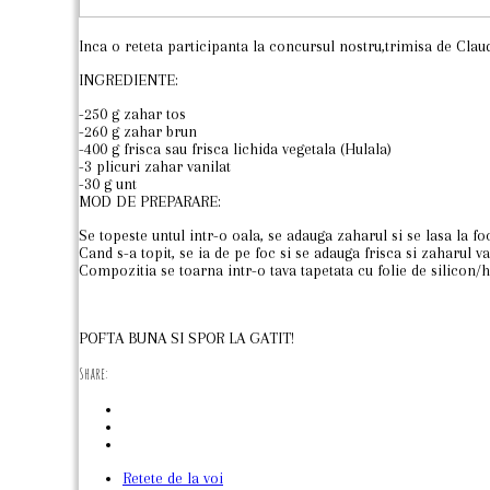
Inca o reteta participanta la concursul nostru,trimisa de Claud
INGREDIENTE:
-250 g zahar tos
-260 g zahar brun
-400 g frisca sau frisca lichida vegetala (Hulala)
-3 plicuri zahar vanilat
-30 g unt
MOD DE PREPARARE:
Se topeste untul intr-o oala, se adauga zaharul si se lasa la 
Cand s-a topit, se ia de pe foc si se adauga frisca si zaharul v
Compozitia se toarna intr-o tava tapetata cu folie de silicon/ha
POFTA BUNA SI SPOR LA GATIT!
Share:
Retete de la voi