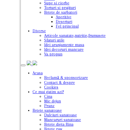
Supe si ciorbe
Torturi si prajituri
Retete de sarbatori
Aperitive
Deserturi
Fel principal
Diverse
Articole sanatate,nutritie,frumusete
Sfaturi utile
Idei aranjamente masa
Idei decoruri mancare
Va propun
Acasa
Reclamă & sponsorizare
Contact & despre
Cookies
Ce mai gatim azi?
Cina
Mic dejun
Pranz
Retete sanatoase
Dulciuri sanatoase
Mancaruri sanatoase
Retete dieta Rina
Retete raw