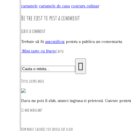
caramele
caramele de casa
concurs culinar
Be the first to post a comment
Leave a comment
Trebuie să fii
autentificat
pentru a publica un comentariu.
Mini tarte cu fructe
Cauta
Totul despre mine
Daca nu poti fi slab, atunci ingrasa-ti prietenii. Gateste pentru
Ce mai mancam?
How many calories you should eat a day.