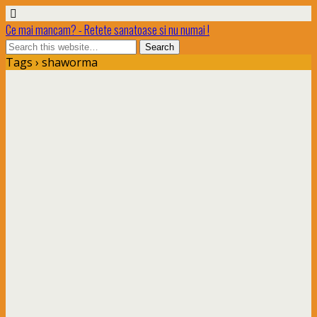
Ce mai mancam? - Retete sanatoase si nu numai !
Tags › shaworma