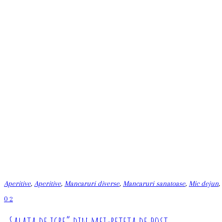
Aperitive
,
Aperitive
,
Mancaruri diverse
,
Mancaruri sanatoase
,
Mic dejun
,
0
2
„Salata de icre” din mei-reteta de post