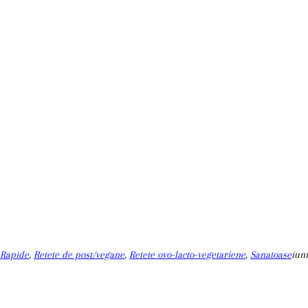
Rapide
,
Retete de post/vegane
,
Retete ovo-lacto-vegetariene
,
Sanatoase
iuni