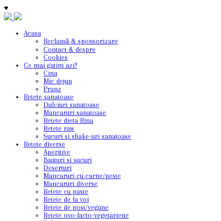
♥
Acasa
Reclamă & sponsorizare
Contact & despre
Cookies
Ce mai gatim azi?
Cina
Mic dejun
Pranz
Retete sanatoase
Dulciuri sanatoase
Mancaruri sanatoase
Retete dieta Rina
Retete raw
Sucuri si shake-uri sanatoase
Retete diverse
Aperitive
Bauturi si sucuri
Deserturi
Mancaruri cu carne/peste
Mancaruri diverse
Retete cu paste
Retete de la voi
Retete de post/vegane
Retete ovo-lacto-vegetariene