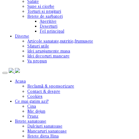
Salate
Supe si ciorbe
Torturi si prajituri
Retete de sarbatori
Aperitive
Deserturi
Fel principal
Diverse
Articole sanatate,nutritie,frumusete
Sfaturi utile
Idei aranjamente masa
Idei decoruri mancare
Va propun
Acasa
Reclamă & sponsorizare
Contact & despre
Cookies
Ce mai gatim azi?
Cina
Mic dejun
Pranz
Retete sanatoase
Dulciuri sanatoase
Mancaruri sanatoase
Retete dieta Rina