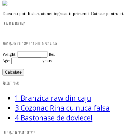
Daca nu poti fi slab, atunci ingrasa-ti prietenii. Gateste pentru ei.
Ce mai mancam?
How many calories you should eat a day.
Weight:
lbs.
Age:
years
Recent posts
1
Branzica raw din caju
3
Cozonac Rina cu nuca falsa
4
Bastonase de dovlecel
Cele mai accesate retete