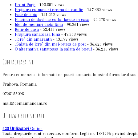
Front Page
- 190.081 views
Prajitura cu nuca si crema de vanilie
- 147.382 views
Pate de soia
- 141.212 views
Placinta de dovleac cu foi facute in casa
- 92.270 views
Idei de meniuri dieta Rina
- 90.261 views
Kefir de casa
- 52.415 views
Prajitura sanatoasa Rina
- 47.553 views
„Icre” din amaranth
- 43.177 views
„Salata de icre” din mei-reteta de post
- 36.625 views
O alternativa sanatoasa la salata de boeuf
- 36.215 views
Contacteaza-ne
Pentru comenzi si informatii ne puteti contacta folosind formularul sau 
Prahova, Romania
0725155095
mail@cemaimancam.ro
Utilizatori conectati
423 Utilizatori
Online
Toate drepturile sunt rezervate, conform Legii nr. 18/1996 privind dreptur