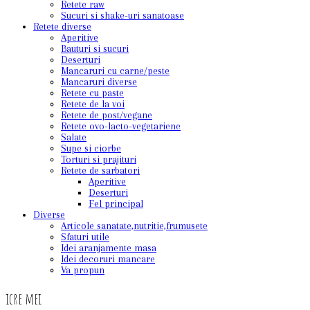
Retete raw
Sucuri si shake-uri sanatoase
Retete diverse
Aperitive
Bauturi si sucuri
Deserturi
Mancaruri cu carne/peste
Mancaruri diverse
Retete cu paste
Retete de la voi
Retete de post/vegane
Retete ovo-lacto-vegetariene
Salate
Supe si ciorbe
Torturi si prajituri
Retete de sarbatori
Aperitive
Deserturi
Fel principal
Diverse
Articole sanatate,nutritie,frumusete
Sfaturi utile
Idei aranjamente masa
Idei decoruri mancare
Va propun
icre mei