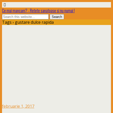
Ce mai mancam? - Retete sanatoase si nu numai !
Tags › gustare dulce rapida
februarie 1, 2017