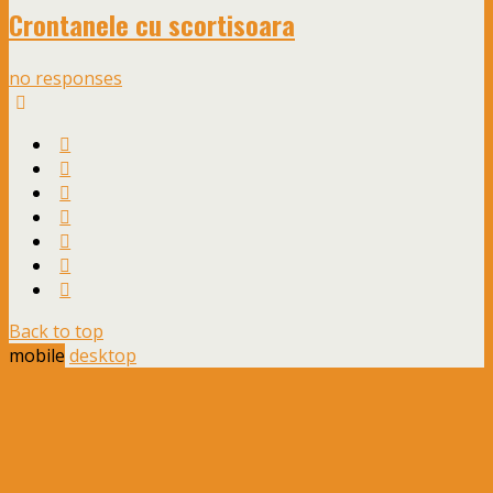
Crontanele cu scortisoara
no responses
Back to top
mobile
desktop