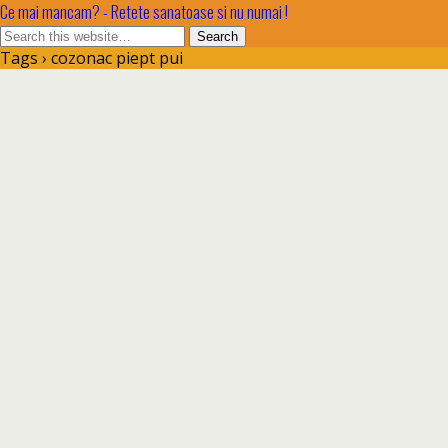
Ce mai mancam? - Retete sanatoase si nu numai !
Tags › cozonac piept pui