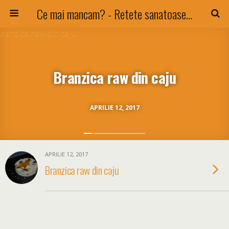
Ce mai mancam? - Retete sanatoase si nu numai !
Branzica raw din caju
APRILIE 12, 2017
APRILIE 12, 2017
Branzica raw din caju